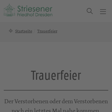
Suche
T
o
g
Startseite
Trauerfeier
g
l
e
n
a
v
i
Trauerfeier
g
a
t
i
o
Der Verstorbenen oder dem Verstorbenen
n
noch ein letztes Mal nahe kommen.