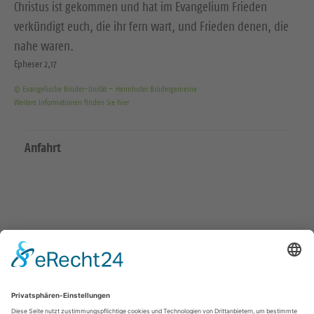
Christus ist gekommen und hat im Evangelium Frieden
verkündigt euch, die ihr fern wart, und Frieden denen, die
nahe waren.
Epheser 2,17
© Evangelische Brüder-Unität – Herrnhuter Brüdergemeine
Weitere Informationen finden Sie hier
Anfahrt
Wir in den sozialen Medien