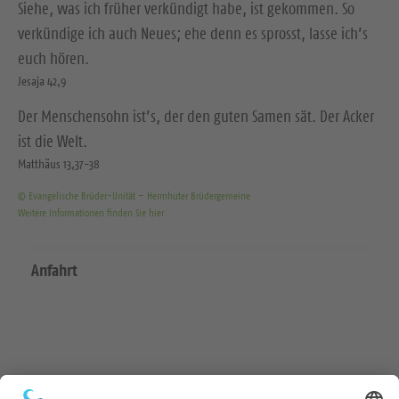
Siehe, was ich früher verkündigt habe, ist gekommen. So
verkündige ich auch Neues; ehe denn es sprosst, lasse ich’s
euch hören.
Jesaja 42,9
Der Menschensohn ist’s, der den guten Samen sät. Der Acker
ist die Welt.
Matthäus 13,37-38
© Evangelische Brüder-Unität – Herrnhuter Brüdergemeine
Weitere Informationen finden Sie hier
Anfahrt