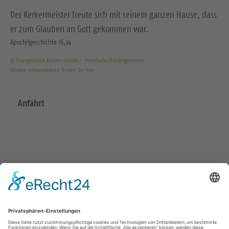
Der Kerkermeister freute sich mit seinem ganzen Hause, dass
er zum Glauben an Gott gekommen war.
Apostelgeschichte 16,34
© Evangelische Brüder-Unität – Herrnhuter Brüdergemeine
Weitere Informationen finden Sie hier
Anfahrt
Wir in den sozialen Medien