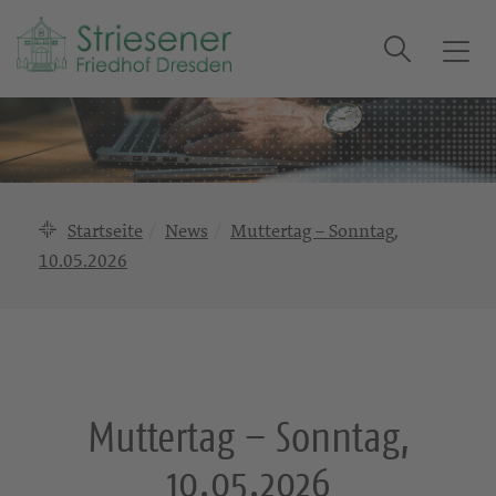
Suche
T
o
g
g
l
e
n
Startseite
News
Muttertag – Sonntag,
a
10.05.2026
v
i
g
a
t
i
Muttertag – Sonntag,
o
n
10.05.2026