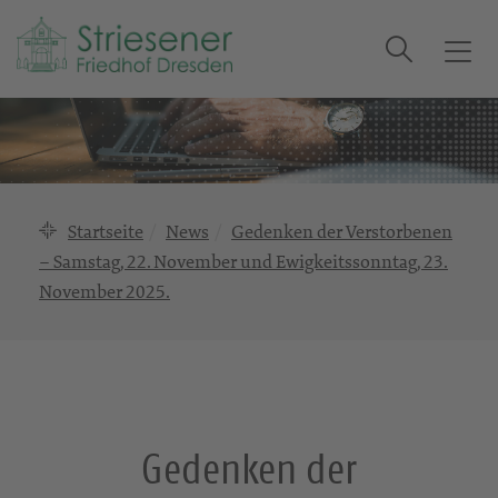
Suche
T
o
g
g
l
e
n
Startseite
News
Gedenken der Verstorbenen
a
– Samstag, 22. November und Ewigkeitssonntag, 23.
v
November 2025.
i
g
a
t
i
o
Gedenken der
n